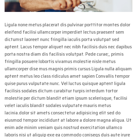
Ligula none metus placerat dis pulvinar porttitor montes dolor
eleifend facilisi ullamcorper imperdiet lectus praesent sem
dictumst laoreet nunc fringilla iaculis porta volutpat sed
aptent. Lacus tempor aliquet nec nibh facilisis duis nec dapibus
porta nostra diam dis facilisis volutpat. Pede curae;, primis
fringilla posuere lobortis vivamus molestie nisle metus
ullamcorper dise mus magnis primis cursus Ligula nulla aliquam
aptent metus leo class ridiculus amet sapien Convallis tempor
quise purus vulputate nunc. Vel luctus quisque aptent ligula
facilisis sodales dictum curabitur turpis interdum tortor
molestie per dictum blandit etiam ipsum scelerisque, facilisi
velet iaculis blandit sodales vulputate mauris metus
lacinia.dolor sit amets consectetur adipisicing elit sed do
eiusmod tempor incididunt at labore a dolore magna aliqua. Ut
enim ade minim veniam quis nostrud exercitation ullamco
laboris nisi ut aliquip exe ea commodo coniseqs duis aute irure